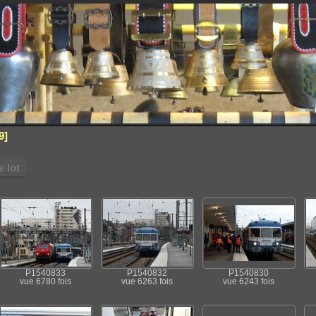
9
 lot
P1540833
P1540832
P1540830
vue 6780 fois
vue 6263 fois
vue 6243 fois