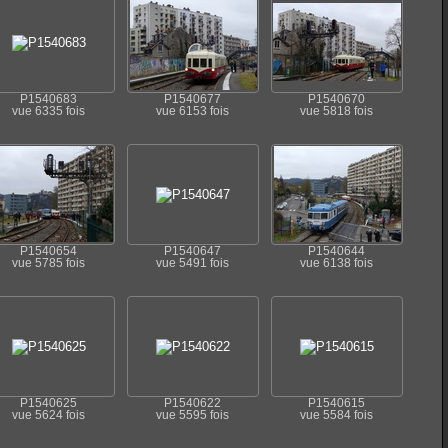
P1540683
P1540677
P1540670
vue 6335 fois
vue 6153 fois
vue 5818 fois
P1540654
P1540647
P1540644
vue 5785 fois
vue 5491 fois
vue 6138 fois
P1540625
P1540622
P1540615
vue 5624 fois
vue 5595 fois
vue 5584 fois