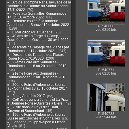
Arc de Triomphe Paris, ravivage de la
flamme sur la Tombe du Soldat Inconnu
17/11/2022
70
Foire aux Sonnailles Romainmotier
14, 15 16 octobre 2022
194
Dernière coulée à la fonderie
Albertano - La Sarraz ! 12 octobre 2022
P1540800
189
vue 6216 fois
8 Mai 2022 Arc et Senans
95
40 ans de La Forge du Camp,
Journée Portes Ouvertes, 30 avril 2022
44
descente de l'alpage des Places par
Romainmotier 17 octobre 2021
247
Descente de l'alpage des Places
Roger Roy, 17/10/2020
200
22ème Foire aux Sonnailles -
Romainmotier, 18 au 20 octobre 2019
282
P1540771
21ème Foire aux Sonnailles -
vue 6210 fois
Romainmotier, 12 au 14 octobre 2018
337
20ème Foire d'Automne et Bourse
aux Sonnailles 13 au 15 octobre 2017
616
Fourg Autrefois 2017
293
Coffres ouverts à Juriens et La Praz
et Journée Portes-Ouvertes à Bière
42
Visite dans le Pays d'en Haut,
Gruyère et Saanenland
45
P1540738
19ème Foire d'Automne et Bourse
vue 5944 fois
Suisse aux Cloches et Sonnailles
818
Fonderie Philipp Walpen à Fiesch,
Valais
81