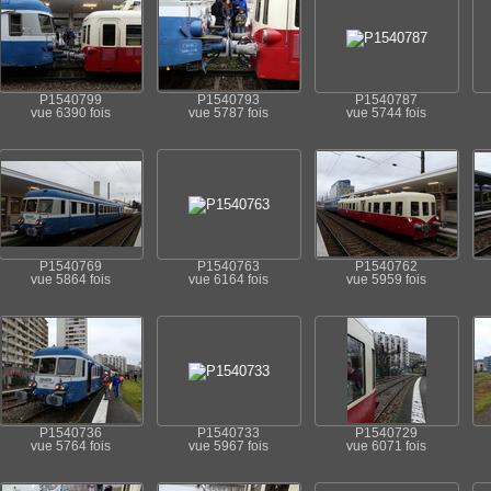
P1540799
P1540793
P1540787
vue 6390 fois
vue 5787 fois
vue 5744 fois
P1540769
P1540763
P1540762
vue 5864 fois
vue 6164 fois
vue 5959 fois
P1540736
P1540733
P1540729
vue 5764 fois
vue 5967 fois
vue 6071 fois