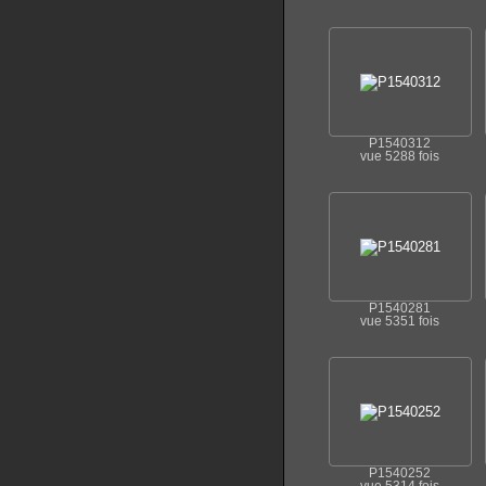
P1540312
vue 5288 fois
P1540281
vue 5351 fois
P1540252