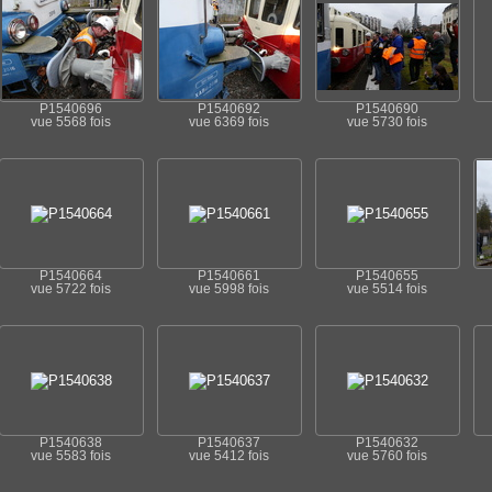
P1540696
P1540692
P1540690
vue 5568 fois
vue 6369 fois
vue 5730 fois
P1540664
P1540661
P1540655
vue 5722 fois
vue 5998 fois
vue 5514 fois
P1540638
P1540637
P1540632
vue 5583 fois
vue 5412 fois
vue 5760 fois