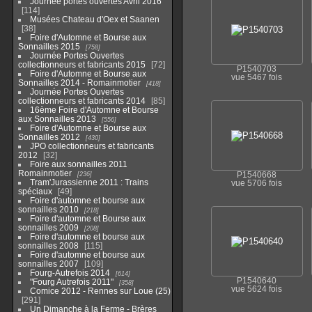
Journée portes ouvertes Avril 2016
114
Musées Chateau d'Oex et Saanen
38
Foire d'Automne et Bourse aux
Sonnailles 2015
758
Journée Portes Ouvertes
collectionneurs et fabricants 2015
72
P1540703
Foire d'Automne et Bourse aux
vue 5467 fois
Sonnailles 2014 - Romainmotier
418
Journée Portes Ouvertes
collectionneurs et fabricants 2014
85
16ème Foire d'Automne et Bourse
aux Sonnailles 2013
556
Foire d'Automne et Bourse aux
Sonnailles 2012
430
JPO collectionneurs et fabricants
2012
32
Foire aux sonnailles 2011
Romainmotier
236
P1540668
Tram'Jurassienne 2011 : Trains
vue 5706 fois
spéciaux
49
Foire d'automne et bourse aux
sonnailles 2010
218
Foire d'automne et Bourse aux
sonnailles 2009
208
Foire d'automne et bourse aux
sonnailles 2008
115
Foire d'automne et bourse aux
sonnailles 2007
109
Fourg-Autrefois 2014
614
P1540640
"Fourg Autrefois 2011"
358
vue 5624 fois
Comice 2012 - Rennes sur Loue (25)
291
Un Dimanche à la Ferme - Brères