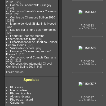
2012
122
Concours Labour 2011 Quingey
170
Concours Cheval Comtois Cramans
2011
72
Comice de Chenecey Buillon 2010
215
Marché de Noel, St Martin le Noeud
P1540613
262
vue 5854 fois
L'x2403 sur la ligne des Hirondelles
27
Fonderie Charles Obertino
Labergement Ste Marie
76
Exposition fonderie Obertino Conseil
Général Doubs
17
Visites de clochers
170
Emission "Ca manque pas d'air"
France 3
16
Concours cheval Comtois Cramans
2013
211
P1540569
Concours départemental Cheval
vue 6469 fois
Comtois à Salins 2014
42
12442 photos
Spéciales
Plus vues
Mieux notées
Photos récentes
Albums récents
P1540527
Photos au hasard
vue 6386 fois
Calendrier