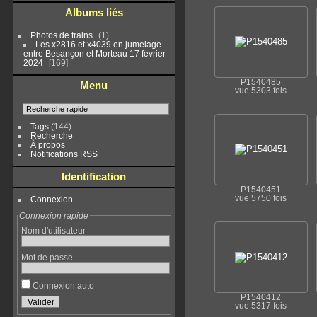
Albums liés
Photos de trains
1
Les x2816 et x4039 en jumelage
entre Besançon et Morteau 17 février
2024
169
P1540485
Menu
vue 5303 fois
Tags
(144)
Recherche
À propos
Notifications RSS
Identification
P1540451
vue 5750 fois
Connexion
Connexion rapide
Nom d'utilisateur
Mot de passe
Connexion auto
P1540412
vue 5317 fois