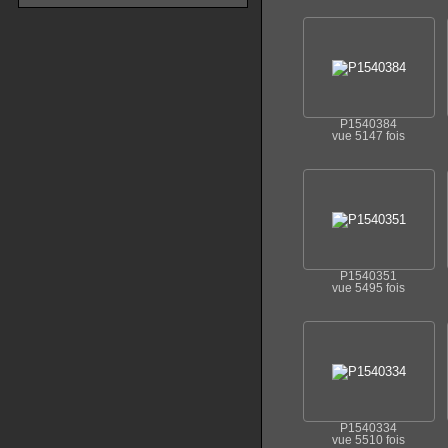
P1540384
vue 5147 fois
P1540351
vue 5495 fois
P1540334
vue 5510 fois