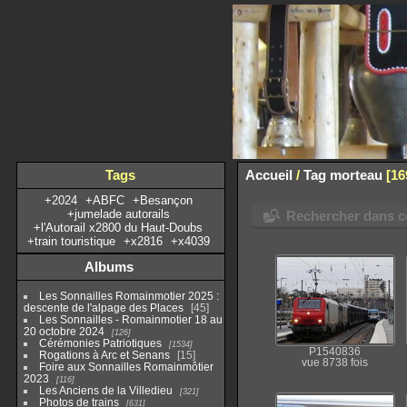
Tags
Accueil
/
Tag
morteau
16
+2024
+ABFC
+Besançon
+jumelade autorails
Rechercher dans ce
+l'Autorail x2800 du Haut-Doubs
+train touristique
+x2816
+x4039
Albums
Les Sonnailles Romainmotier 2025 :
descente de l'alpage des Places
45
Les Sonnailles - Romainmotier 18 au
20 octobre 2024
126
Cérémonies Patriotiques
1534
P1540836
Rogations à Arc et Senans
15
vue 8738 fois
Foire aux Sonnailles Romainmôtier
2023
116
Les Anciens de la Villedieu
321
Photos de trains
631