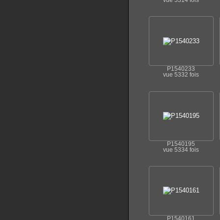
vue 5314 fois
P1540233
vue 5332 fois
P1540195
vue 5334 fois
P1540161