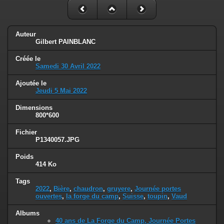
Auteur
Gilbert PAINBLANC
Créée le
Samedi 30 Avril 2022
Ajoutée le
Jeudi 5 Mai 2022
Dimensions
800*600
Fichier
P1340057.JPG
Poids
414 Ko
Tags
2022
,
Bière
,
chaudron
,
gruyere
,
Journée portes
ouvertes
,
la forge du camp
,
Suisse
,
toupin
,
Vaud
Albums
40 ans de La Forge du Camp, Journée Portes