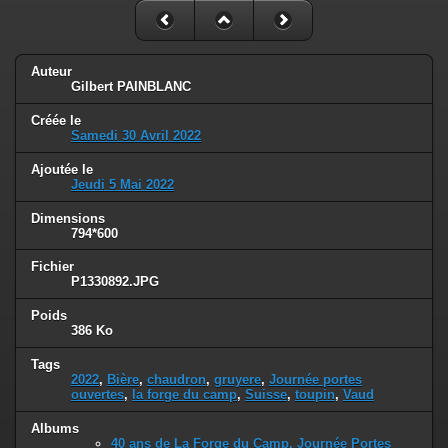
Auteur
Gilbert PAINBLANC
Créée le
Samedi 30 Avril 2022
Ajoutée le
Jeudi 5 Mai 2022
Dimensions
794*600
Fichier
P1330892.JPG
Poids
386 Ko
Tags
2022
,
Bière
,
chaudron
,
gruyere
,
Journée portes
ouvertes
,
la forge du camp
,
Suisse
,
toupin
,
Vaud
Albums
40 ans de La Forge du Camp, Journée Portes