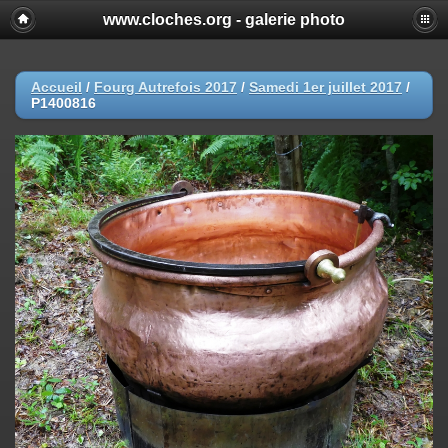
www.cloches.org - galerie photo
Accueil
/
Fourg Autrefois 2017
/
Samedi 1er juillet 2017
/
P1400816