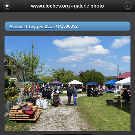
www.cloches.org - galerie photo
Accueil
/
Tag
jpo 2017
/
P1300352