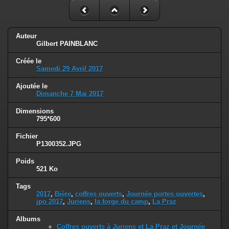
Auteur
Gilbert PAINBLANC
Créée le
Samedi 29 Avril 2017
Ajoutée le
Dimanche 7 Mai 2017
Dimensions
795*600
Fichier
P1300352.JPG
Poids
521 Ko
Tags
2017
,
Bière
,
coffres ouverts
,
Journée portes ouvertes
,
jpo 2017
,
Juriens
,
la forge du camp
,
La Praz
Albums
Coffres ouverts à Juriens et La Praz et Journée