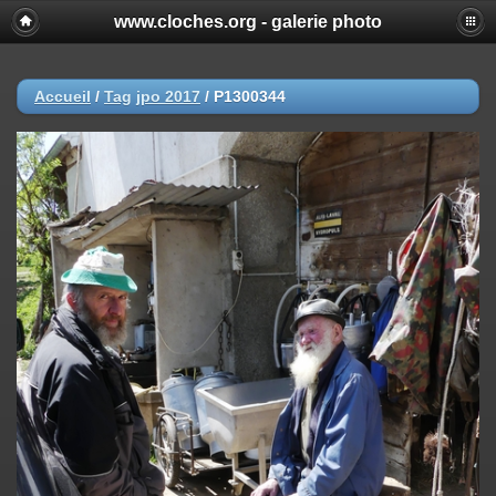
www.cloches.org - galerie photo
Accueil
/
Tag
jpo 2017
/
P1300344