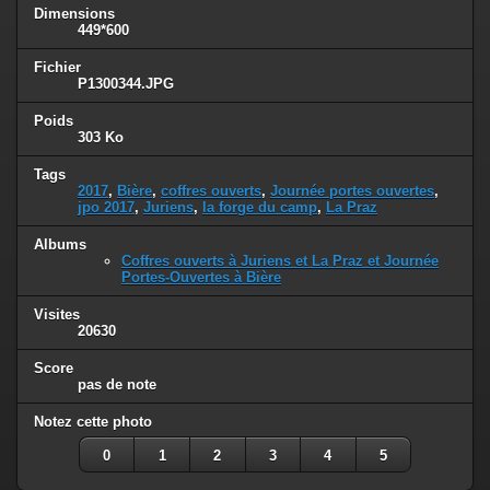
Dimensions
449*600
Fichier
P1300344.JPG
Poids
303 Ko
Tags
2017
,
Bière
,
coffres ouverts
,
Journée portes ouvertes
,
jpo 2017
,
Juriens
,
la forge du camp
,
La Praz
Albums
Coffres ouverts à Juriens et La Praz et Journée
Portes-Ouvertes à Bière
Visites
20630
Score
pas de note
Notez cette photo
0
1
2
3
4
5