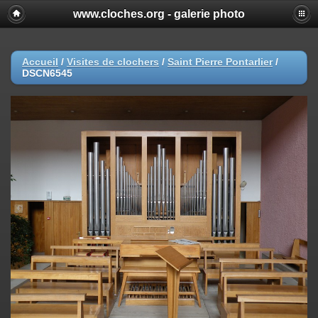
www.cloches.org - galerie photo
Accueil
/
Visites de clochers
/
Saint Pierre Pontarlier
/
DSCN6545