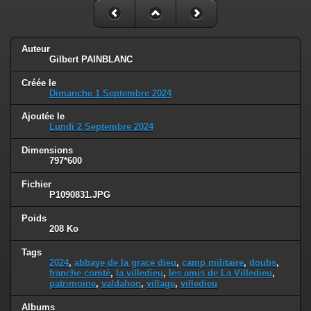
Auteur
Gilbert PAINBLANC
Créée le
Dimanche 1 Septembre 2024
Ajoutée le
Lundi 2 Septembre 2024
Dimensions
797*600
Fichier
P1090831.JPG
Poids
208 Ko
Tags
2024
,
abbaye de la grace dieu
,
camp militaire
,
doubs
,
franche comté
,
la villedieu
,
les amis de La Villedieu
,
patrimoine
,
valdahon
,
village
,
villedieu
Albums