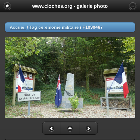
www.cloches.org - galerie photo
Accueil
/
Tag
ceremonie militaire
/
P1090467