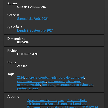
Auteur
Gilbert PAINBLANC
Créée le
Samedi 31 Août 2024
Ajoutée le
Lundi 2 Septembre 2024
Dimensions
800*494
Fichier
P1090467.JPG
Poids
283 Ko
Tags
2024
,
anciens combattants
,
bois de Lombard
,
ceremonie militaire
,
ceremonie patriotique
,
commonwealth
,
lombard
,
monument des aviateurs
,
porte-drapeau
Albums
Cérémonies Patriotiques
/
31 août 2024 :
cérémonies à Arc et Senans et Lombard
/
Monument des aviateurs à Lombard, 31/08/2024