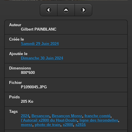
Auteur
Gilbert PAINBLANC
Créée le
Samedi 29 Juin 2024
Ajoutée le
Dimanche 30 Juin 2024
Dimensions
800*600
Fichier
P1090045.JPG
Poids
205 Ko
Tags
2024
,
Besançon
,
Besançon Morez
,
franche comté
,
l'Autorail x2800 du Haut-Doubs
,
ligne des hirondelles
,
morez
,
photo de train
,
x2800
,
x2816