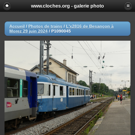
www.cloches.org - galerie photo
Accueil
/
Photos de trains
/
L'x2816 de Besançon à
Morez 29 juin 2024
/
P1090045