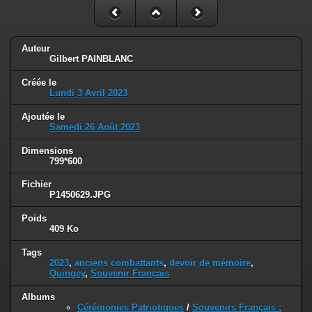
Auteur
Gilbert PAINBLANC
Créée le
Lundi 3 Avril 2023
Ajoutée le
Samedi 26 Août 2023
Dimensions
799*600
Fichier
P1450629.JPG
Poids
409 Ko
Tags
2023
,
anciens combattants
,
devoir de mémoire
,
Quingey
,
Souvenir Français
Albums
Cérémonies Patriotiques
/
Souvenirs Français :