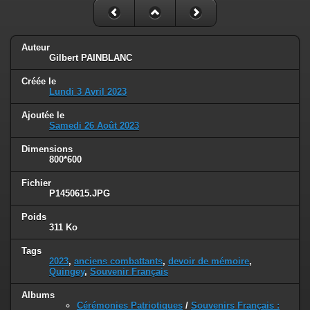
Auteur
Gilbert PAINBLANC
Créée le
Lundi 3 Avril 2023
Ajoutée le
Samedi 26 Août 2023
Dimensions
800*600
Fichier
P1450615.JPG
Poids
311 Ko
Tags
2023
,
anciens combattants
,
devoir de mémoire
,
Quingey
,
Souvenir Français
Albums
Cérémonies Patriotiques
/
Souvenirs Français :