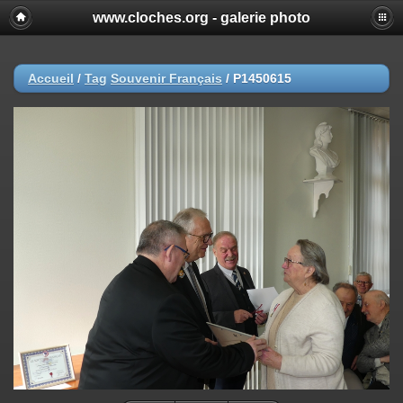
www.cloches.org - galerie photo
Accueil
/
Tag
Souvenir Français
/
P1450615