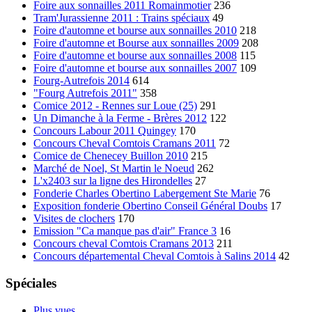
Foire aux sonnailles 2011 Romainmotier
236
Tram'Jurassienne 2011 : Trains spéciaux
49
Foire d'automne et bourse aux sonnailles 2010
218
Foire d'automne et Bourse aux sonnailles 2009
208
Foire d'automne et bourse aux sonnailles 2008
115
Foire d'automne et bourse aux sonnailles 2007
109
Fourg-Autrefois 2014
614
"Fourg Autrefois 2011"
358
Comice 2012 - Rennes sur Loue (25)
291
Un Dimanche à la Ferme - Brères 2012
122
Concours Labour 2011 Quingey
170
Concours Cheval Comtois Cramans 2011
72
Comice de Chenecey Buillon 2010
215
Marché de Noel, St Martin le Noeud
262
L'x2403 sur la ligne des Hirondelles
27
Fonderie Charles Obertino Labergement Ste Marie
76
Exposition fonderie Obertino Conseil Général Doubs
17
Visites de clochers
170
Emission "Ca manque pas d'air" France 3
16
Concours cheval Comtois Cramans 2013
211
Concours départemental Cheval Comtois à Salins 2014
42
Spéciales
Plus vues