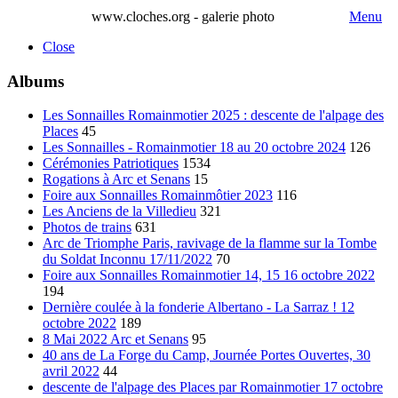
www.cloches.org - galerie photo
Menu
Close
Albums
Les Sonnailles Romainmotier 2025 : descente de l'alpage des
Places
45
Les Sonnailles - Romainmotier 18 au 20 octobre 2024
126
Cérémonies Patriotiques
1534
Rogations à Arc et Senans
15
Foire aux Sonnailles Romainmôtier 2023
116
Les Anciens de la Villedieu
321
Photos de trains
631
Arc de Triomphe Paris, ravivage de la flamme sur la Tombe
du Soldat Inconnu 17/11/2022
70
Foire aux Sonnailles Romainmotier 14, 15 16 octobre 2022
194
Dernière coulée à la fonderie Albertano - La Sarraz ! 12
octobre 2022
189
8 Mai 2022 Arc et Senans
95
40 ans de La Forge du Camp, Journée Portes Ouvertes, 30
avril 2022
44
descente de l'alpage des Places par Romainmotier 17 octobre