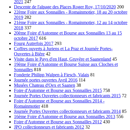
2021
247
Descente de l'alpage des Places Roger Roy, 17/10/2020
200
22ème Foire aux Sonnailles - Romainmotier, 18 au 20 octobre
2019
282
21ème Foire aux Sonnailles - Romainmotier, 12 au 14 octobre
2018
337
20ème Foire d'Automne et Bourse aux Sonnailles 13 au 15
octobre 2017
616
Fourg Autrefois 2017
293
Coffres ouverts à Juriens et La Praz et Journée Portes-
Ouvertes à Bière
42
Visite dans le Pays d'en Haut, Gruyère et Saanenland
45
19ème Foire d'Automne et Bourse Suisse aux Cloches et
Sonnailles
818
Fonderie Philipp Walpen à Fiesch, Valais
81
Journée portes ouvertes Avril 2016
114
Musées Chateau d'Oex et Saanen
38
Foire d'Automne et Bourse aux Sonnailles 2015
758
Journée Portes Ouvertes collectionneurs et fabricants 2015
72
Foire d'Automne et Bourse aux Sonnailles 2014 -
Romainmotier
418
Journée Portes Ouvertes collectionneurs et fabricants 2014
85
16ème Foire d'Automne et Bourse aux Sonnailles 2013
556
Foire d'Automne et Bourse aux Sonnailles 2012
430
JPO collectionneurs et fabricants 2012
32