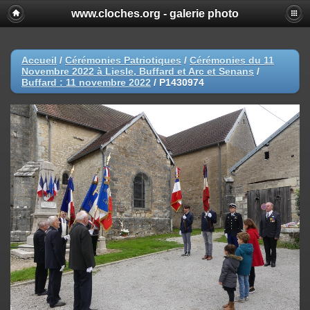
www.cloches.org - galerie photo
Accueil
/
Cérémonies Patriotiques
/
Cérémonies du 11
Novembre 2022 à Liesle, Buffard et Arc et Senans
/
Buffard : 11 novembre 2022
/
P1430974