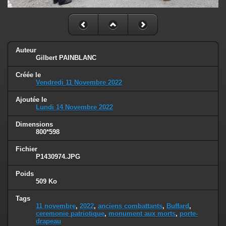
Auteur
Gilbert PAINBLANC
Créée le
Vendredi 11 Novembre 2022
Ajoutée le
Lundi 14 Novembre 2022
Dimensions
800*598
Fichier
P1430974.JPG
Poids
509 Ko
Tags
11 novembre
,
2022
,
anciens combattants
,
Buffard
,
ceremonie patriotique
,
monument aux morts
,
porte-
drapeau