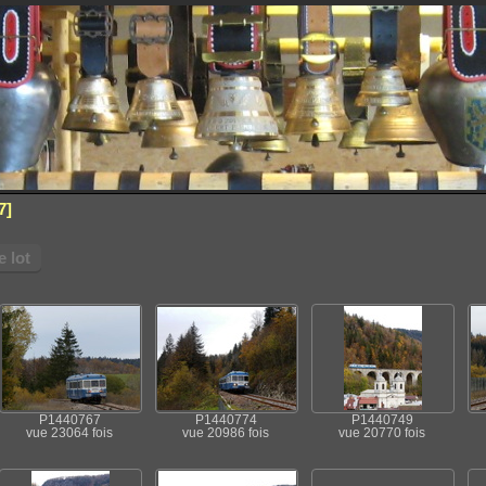
7
 lot
P1440767
P1440774
P1440749
vue 23064 fois
vue 20986 fois
vue 20770 fois