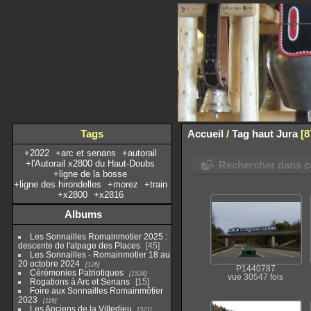
Tags
Accueil
/
Tag
haut Jura
8
+2022
+arc et senans
+autorail
+l'Autorail x2800 du Haut-Doubs
Rechercher dans ce
+ligne de la bosse
+ligne des hirondelles
+morez
+train
+x2800
+x2816
Albums
Les Sonnailles Romainmotier 2025 :
descente de l'alpage des Places
45
Les Sonnailles - Romainmotier 18 au
20 octobre 2024
126
P1440787
Cérémonies Patriotiques
1534
vue 30547 fois
Rogations à Arc et Senans
15
Foire aux Sonnailles Romainmôtier
2023
116
Les Anciens de la Villedieu
321