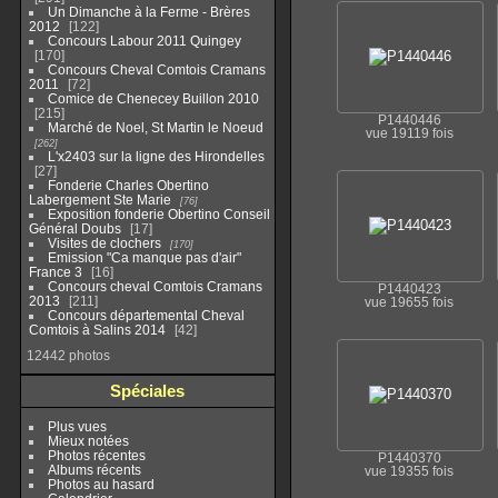
Un Dimanche à la Ferme - Brères
2012
122
Concours Labour 2011 Quingey
170
Concours Cheval Comtois Cramans
2011
72
Comice de Chenecey Buillon 2010
215
P1440446
Marché de Noel, St Martin le Noeud
vue 19119 fois
262
L'x2403 sur la ligne des Hirondelles
27
Fonderie Charles Obertino
Labergement Ste Marie
76
Exposition fonderie Obertino Conseil
Général Doubs
17
Visites de clochers
170
Emission "Ca manque pas d'air"
France 3
16
Concours cheval Comtois Cramans
P1440423
2013
211
vue 19655 fois
Concours départemental Cheval
Comtois à Salins 2014
42
12442 photos
Spéciales
Plus vues
Mieux notées
Photos récentes
P1440370
Albums récents
vue 19355 fois
Photos au hasard