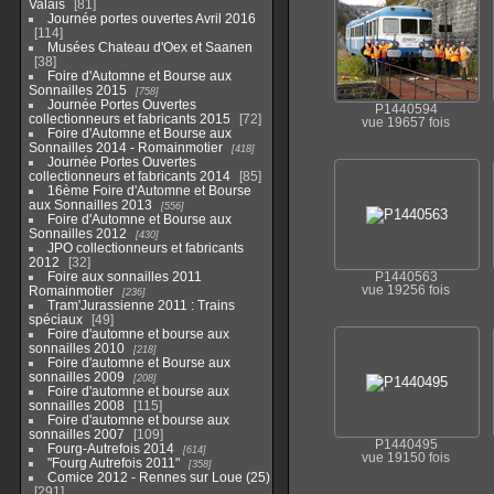
Valais
81
Journée portes ouvertes Avril 2016
114
Musées Chateau d'Oex et Saanen
38
Foire d'Automne et Bourse aux
Sonnailles 2015
758
Journée Portes Ouvertes
P1440594
collectionneurs et fabricants 2015
72
vue 19657 fois
Foire d'Automne et Bourse aux
Sonnailles 2014 - Romainmotier
418
Journée Portes Ouvertes
collectionneurs et fabricants 2014
85
16ème Foire d'Automne et Bourse
aux Sonnailles 2013
556
Foire d'Automne et Bourse aux
Sonnailles 2012
430
JPO collectionneurs et fabricants
2012
32
Foire aux sonnailles 2011
P1440563
Romainmotier
vue 19256 fois
236
Tram'Jurassienne 2011 : Trains
spéciaux
49
Foire d'automne et bourse aux
sonnailles 2010
218
Foire d'automne et Bourse aux
sonnailles 2009
208
Foire d'automne et bourse aux
sonnailles 2008
115
Foire d'automne et bourse aux
sonnailles 2007
109
P1440495
Fourg-Autrefois 2014
614
vue 19150 fois
"Fourg Autrefois 2011"
358
Comice 2012 - Rennes sur Loue (25)
291