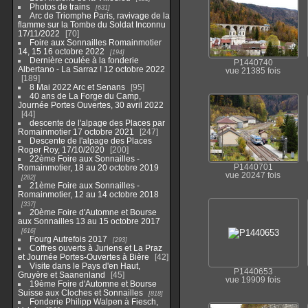
Photos de trains
631
Arc de Triomphe Paris, ravivage de la
flamme sur la Tombe du Soldat Inconnu
17/11/2022
70
Foire aux Sonnailles Romainmotier
14, 15 16 octobre 2022
194
Dernière coulée à la fonderie
P1440740
Albertano - La Sarraz ! 12 octobre 2022
vue 21385 fois
189
8 Mai 2022 Arc et Senans
95
40 ans de La Forge du Camp,
Journée Portes Ouvertes, 30 avril 2022
44
descente de l'alpage des Places par
Romainmotier 17 octobre 2021
247
Descente de l'alpage des Places
Roger Roy, 17/10/2020
200
22ème Foire aux Sonnailles -
Romainmotier, 18 au 20 octobre 2019
P1440701
vue 20247 fois
282
21ème Foire aux Sonnailles -
Romainmotier, 12 au 14 octobre 2018
337
20ème Foire d'Automne et Bourse
aux Sonnailles 13 au 15 octobre 2017
616
Fourg Autrefois 2017
293
Coffres ouverts à Juriens et La Praz
et Journée Portes-Ouvertes à Bière
42
Visite dans le Pays d'en Haut,
P1440653
Gruyère et Saanenland
45
vue 19909 fois
19ème Foire d'Automne et Bourse
Suisse aux Cloches et Sonnailles
818
Fonderie Philipp Walpen à Fiesch,