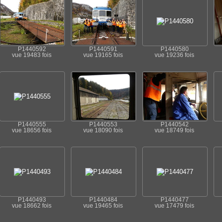
P1440592
P1440591
P1440580
vue 19483 fois
vue 19165 fois
vue 19236 fois
P1440555
P1440553
P1440542
vue 18656 fois
vue 18090 fois
vue 18749 fois
P1440493
P1440484
P1440477
vue 18662 fois
vue 19465 fois
vue 17479 fois