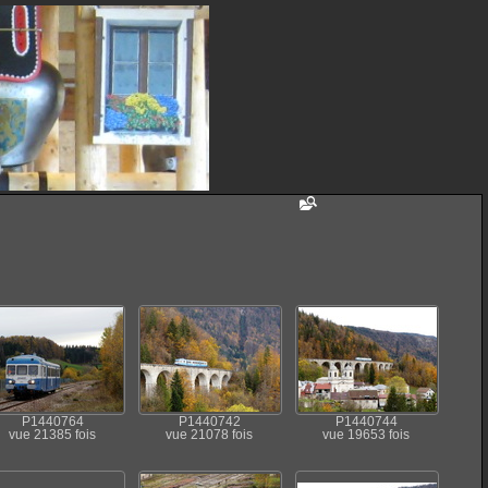
P1440764
P1440742
P1440744
vue 21385 fois
vue 21078 fois
vue 19653 fois